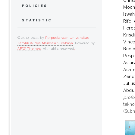
Chris
POLICIES
Moch
Iswa
STATISTIC
Rifqi
Hero
Krisd
© 2014-2021 by
Perpustakaan Universitas
Vince
Katolik Widya Mandala Surabaya
. Powered by
Budi
APW Themes
. All rights reserved
.
Respa
Astan
Achma
Zend
Juliu
Abdul
profe
tekno
(Subm