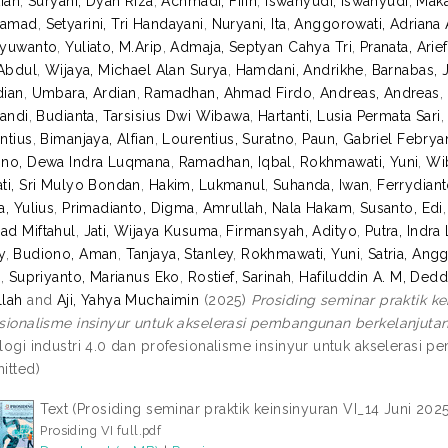
tian
,
Suryani, Dyah Riza
,
Achmadi, Fifin
,
Iswahyudi, Iswahyudi
,
Maka
amad
,
Setyarini, Tri Handayani
,
Nuryani, Ita
,
Anggorowati, Adriana
hyuwanto
,
Yuliato, M.Arip
,
Admaja, Septyan Cahya Tri
,
Pranata, Arie
 Abdul
,
Wijaya, Michael Alan Surya
,
Hamdani, Andrikhe
,
Barnabas, 
dian
,
Umbara, Ardian
,
Ramadhan, Ahmad Firdo
,
Andreas, Andreas
,
iandi
,
Budianta, Tarsisius Dwi Wibawa
,
Hartanti, Lusia Permata Sari
ntius
,
Bimanjaya, Alfian
,
Lourentius, Suratno
,
Paun, Gabriel Febrya
ono, Dewa Indra Luqmana
,
Ramadhan, Iqbal
,
Rokhmawati, Yuni
,
Wi
ti, Sri Mulyo Bondan
,
Hakim, Lukmanul
,
Suhanda, Iwan
,
Ferrydiant
a, Yulius
,
Primadianto, Digma
,
Amrullah, Nala Hakam
,
Susanto, Edi
d Miftahul
,
Jati, Wijaya Kusuma
,
Firmansyah, Adityo
,
Putra, Indra 
y
,
Budiono, Aman
,
Tanjaya, Stanley
,
Rokhmawati, Yuni
,
Satria, Ang
s
,
Supriyanto, Marianus Eko
,
Rostief, Sarinah
,
Hafiluddin A. M, Ded
lah
and
Aji, Yahya Muchaimin
(2025)
Prosiding seminar praktik kei
sionalisme insinyur untuk akselerasi pembangunan berkelanjutan
logi industri 4.0 dan profesionalisme insinyur untuk akselerasi p
itted)
Text (Prosiding seminar praktik keinsinyuran VI_14 Juni 2025
Prosiding VI full.pdf