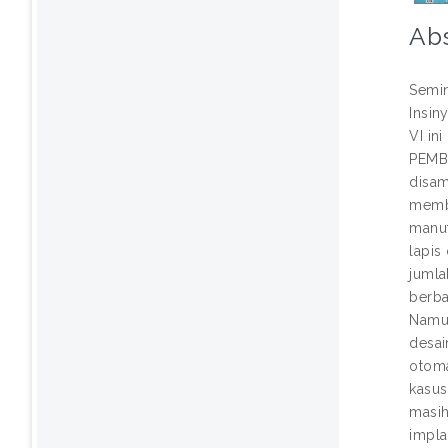
Abs
Semin
Insin
VI i
PEMBA
disam
memba
manuf
lapis
jumla
berba
Namun
desai
otoma
kasus
masih
impla