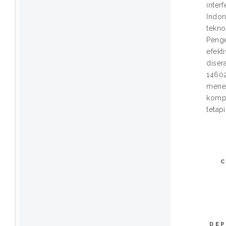
inter
Indon
tekno
Penge
efekt
diser
14602
menek
kompe
tetap
DEP