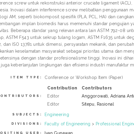
ference screw untuk rekonstruksi anterior cruciate ligament (ACL),
esia. Inovasi dalam interference screw melibatkan penggunaan mat
logi AM, seperti biokomposit spesifik (PLA, PCL, HA) dan cangka
mbangan implan biomedis harus memenuhi standar pengujian ya
ivitas. Beberapa standar yang relevan antara lain ASTM 792-08 u
ap, ASTM F543 untuk sekrup tulang logam, ASTM F1635 untuk degra
, dan ISO 13781 untuk dimensi, persyaratan mekanik, dan perubaha
ankan keselamatan masyarakat sebagai prioritas utama dan meng
tensinya dengan standar profesionalisme tinggi. Inovasi ini dih
i juga keberlanjutan lingkungan dan efisiensi industri manufaktur 
Conference or Workshop Item (Paper)
ITEM TYPE:
Contribution
Contributors
Editor
Anggorowati, Adriana An
CONTRIBUTORS:
Editor
Sitepu, Rasional
Engineering
SUBJECTS:
Faculty of Engineering
>
Professional Engi
DIVISIONS:
Ivan Gunawan
OSITING USER: