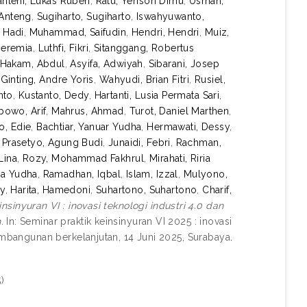
nlehi, Lukas Ruben
,
Ratu, Yerison Dimu
,
Usman,
 Anteng
,
Sugiharto, Sugiharto
,
Iswahyuwanto,
f Hadi
,
Muhammad, Saifudin
,
Hendri, Hendri
,
Muiz,
Jeremia
,
Luthfi, Fikri
,
Sitanggang, Robertus
Hakam, Abdul
,
Asyifa, Adwiyah
,
Sibarani, Josep
,
Ginting, Andre Yoris
,
Wahyudi, Brian Fitri
,
Rusiel,
nto
,
Kustanto, Dedy
,
Hartanti, Lusia Permata Sari
,
bowo, Arif
,
Mahrus, Ahmad
,
Turot, Daniel Marthen
,
o, Edie
,
Bachtiar, Yanuar Yudha
,
Hermawati, Dessy
,
,
Prasetyo, Agung Budi
,
Junaidi, Febri
,
Rachman,
Lina
,
Rozy, Mohammad Fakhrul
,
Mirahati, Riria
ga Yudha
,
Ramadhan, Iqbal
,
Islam, Izzal
,
Mulyono,
dy
,
Harita, Hamedoni
,
Suhartono, Suhartono
,
Charif,
nsinyuran VI : inovasi teknologi industri 4.0 dan
.
In: Seminar praktik keinsinyuran VI 2025 : inovasi
embangunan berkelanjutan, 14 Juni 2025, Surabaya.
)