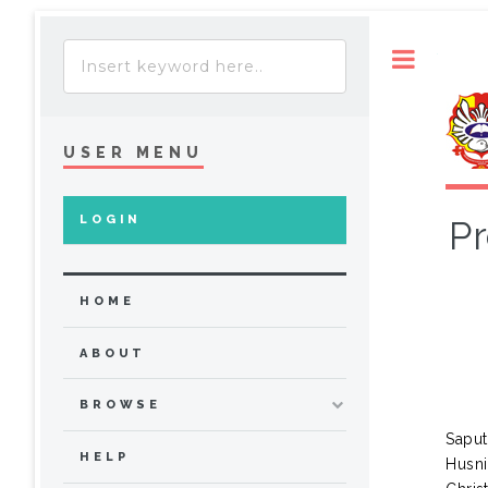
Toggle
USER MENU
LOGIN
Pr
HOME
ABOUT
BROWSE
Saput
HELP
Husni