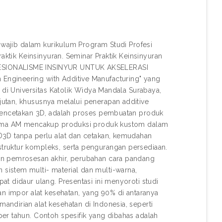
h wajib dalam kurikulum Program Studi Profesi
aktik Keinsinyuran. Seminar Praktik Keinsinyuran
FESIONALISME INSINYUR UNTUK AKSELERASI
ngineering with Additive Manufacturing" yang
 di Universitas Katolik Widya Mandala Surabaya,
utan, khususnya melalui penerapan additive
 pencetakan 3D, adalah proses pembuatan produk
 utama AM mencakup produksi produk kustom dalam
D3D tanpa perlu alat dan cetakan, kemudahan
truktur kompleks, serta pengurangan persediaan.
an pemrosesan akhir, perubahan cara pandang
sistem multi- material dan multi-warna,
t didaur ulang. Presentasi ini menyoroti studi
an impor alat kesehatan, yang 90% di antaranya
ndirian alat kesehatan di Indonesia, seperti
er tahun. Contoh spesifik yang dibahas adalah