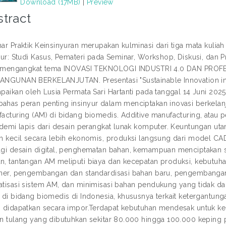
Download (17MB)
|
Preview
tract
ar Praktik Keinsinyuran merupakan kulminasi dari tiga mata kulia
yur: Studi Kasus, Pemateri pada Seminar, Workshop, Diskusi, dan Pr
ni mengangkat tema INOVASI TEKNOLOGI INDUSTRI 4.0 DAN PRO
NGUNAN BERKELANJUTAN. Presentasi "Sustainable Innovation in E
paikan oleh Lusia Permata Sari Hartanti pada tanggal 14 Juni 2025
has peran penting insinyur dalam menciptakan inovasi berkelanj
acturing (AM) di bidang biomedis. Additive manufacturing, atau
 demi lapis dari desain perangkat lunak komputer. Keuntungan
h kecil secara lebih ekonomis, produksi langsung dari model CA
gi desain digital, penghematan bahan, kemampuan menciptakan s
, tantangan AM meliputi biaya dan kecepatan produksi, kebutuh
ner, pengembangan dan standardisasi bahan baru, pengembangan 
tisasi sistem AM, dan minimisasi bahan pendukung yang tidak dapa
 di bidang biomedis di Indonesia, khususnya terkait ketergantung
 didapatkan secara impor.Terdapat kebutuhan mendesak untuk kema
n tulang yang dibutuhkan sekitar 80.000 hingga 100.000 keping p