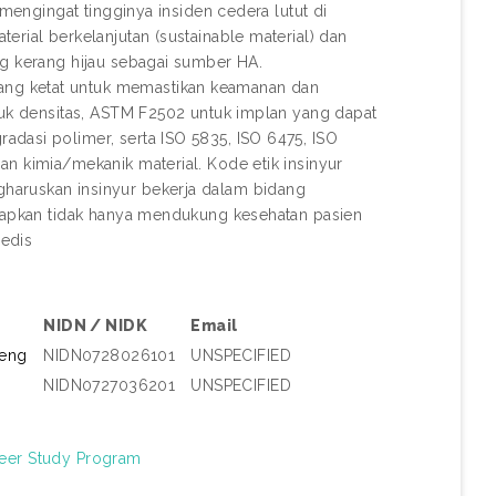
 mengingat tingginya insiden cedera lutut di
erial berkelanjutan (sustainable material) dan
ng kerang hijau sebagai sumber HA.
ng ketat untuk memastikan keamanan dan
ntuk densitas, ASTM F2502 untuk implan yang dapat
dasi polimer, serta ISO 5835, ISO 6475, ISO
n kimia/mekanik material. Kode etik insinyur
haruskan insinyur bekerja dalam bidang
arapkan tidak hanya mendukung kesehatan pasien
medis
NIDN / NIDK
Email
teng
NIDN0728026101
UNSPECIFIED
NIDN0727036201
UNSPECIFIED
neer Study Program