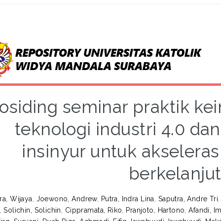
osiding seminar praktik kein
teknologi industri 4.0 da
insinyur untuk akseler
berkelanju
ra, Wijaya
,
Joewono, Andrew
,
Putra, Indra Lina
,
Saputra, Andre Tri
,
Solichin, Solichin
,
Cippramata, Riko
,
Pranjoto, Hartono
,
Afandi, I