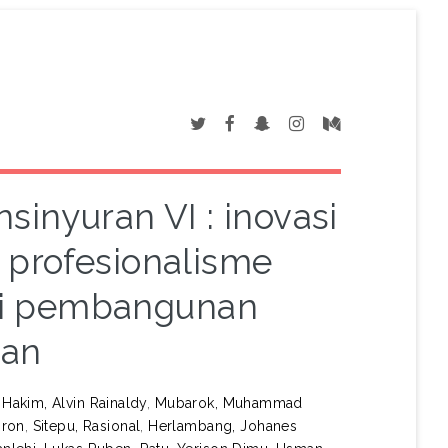
sinyuran VI : inovasi
n profesionalisme
asi pembangunan
tan
,
Hakim, Alvin Rainaldy
,
Mubarok, Muhammad
mron
,
Sitepu, Rasional
,
Herlambang, Johanes