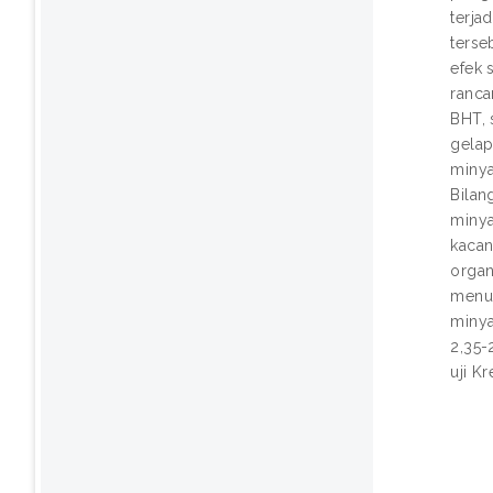
terja
terse
efek 
ranca
BHT, 
gelap
minya
Bilan
minya
kacan
organ
menun
miny
2,35-
uji K