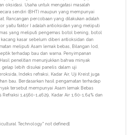
 dan oksidasi. Usaha untuk mengatasi masalah
 secara sendiri (BHT) maupun yang mempunyai
epat. Rancangan percobaan yang dilakukan adalah
 yaitu faktor I adalah antioksidan yang meliputi
gemas yang meliputi pengemas botol bening, botol
 kacang kasar sebelum diberi antioksidan dan
matan meliputi Asam lemak bebas, Bilangan Iod,
anoleptik terhadap bau dan warna. Penyimpanan
. Hasil penelitian menunjukkan bahwa minyak
gelap lebih disukai panelis dalam uji
oksida, Indeks refraksi, Kadar Air, Uji Kreist juga
an bau. Berdasarkan hasil pengamatan terhadap
nyak tersebut mempunyai Asam lemak Bebas
ks Refraksi 1,4560-1,4629, Kadar Air 1,60-1,64% dan
icultural Technology" not defined]