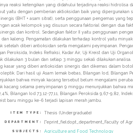
dinya reaksi ketengikan yang didahului terjadinya reaksi hidrolisa
but yaitu dengan pemberian aktioksidan baik yang dipergunakan
sinergis (BHT + asam sitrat), serta penggunaan pengemas yang t
ngan acak kelompok yag disusun secara faktorial dengan dua faktor
sinergis dan kontrol. Sedangkan faktor II yaitu penggunaan pen
 dan kaleng. Pengamatan dilakukan terhadap kontrol yaitu minyak
k setelah diberi antioksidan serta mengalami peyimpanan. Penga
gan Peroksida, Indeks Refraksi, Kadar Air, Uji Kreist dan Uji Org
k dilakukan 3 bulan dan setiap 3 minggu sekali dilakukan analisa
g kasar yang diberi antioksidan sinergis dan dikemas dalam botol 
oleptik. Dari hasil uji Asam lemak bebas, Bilangan Iod, Bilangan Per
jukkan bahwa minyak kacang tersebut belum mengalami perubah
ak kacang selama penyimpanan 9 minggu menunjukkan bahwa mi
2,4%, Bilangan Iod 73,12-77,11, Bilangan Peroksida 9,67-9,82, Inde
reist baru minggu ke-6 terjadi lapisan merah jambu.
Thesis (Undergraduate)
ITEM TYPE:
["eprint_fieldopt_department_Faculty of Agr
DEPARTMENT:
Agriculture and Food Technology
SUBJECTS: