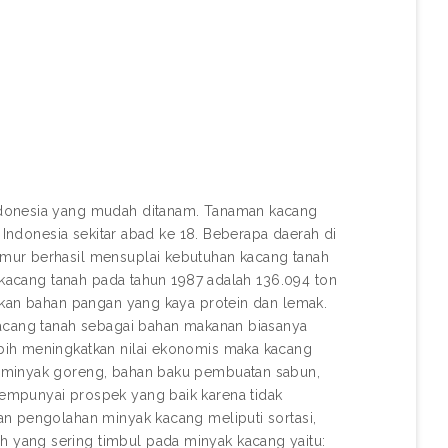
ndonesia yang mudah ditanam. Tanaman kacang
e Indonesia sekitar abad ke 18. Beberapa daerah di
mur berhasil mensuplai kebutuhan kacang tanah
i kacang tanah pada tahun 1987 adalah 136.094 ton
akan bahan pangan yang kaya protein dan lemak.
Kacang tanah sebagai bahan makanan biasanya
bih meningkatkan nilai ekonomis maka kacang
i minyak goreng, bahan baku pembuatan sabun,
empunyai prospek yang baik karena tidak
an pengolahan minyak kacang meliputi sortasi,
 yang sering timbul pada minyak kacang yaitu: