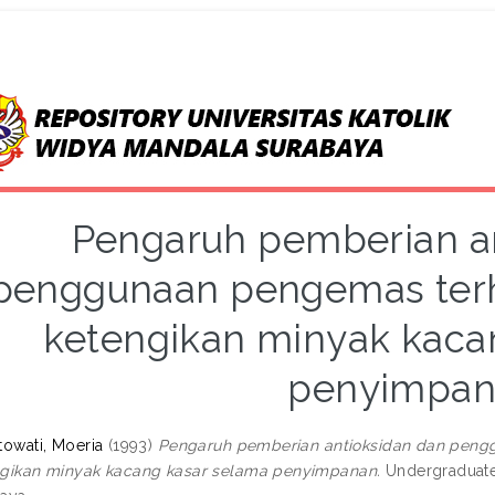
Pengaruh pemberian a
penggunaan pengemas ter
ketengikan minyak kaca
penyimpa
towati, Moeria
(1993)
Pengaruh pemberian antioksidan dan pen
gikan minyak kacang kasar selama penyimpanan.
Undergraduate 