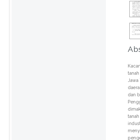
Abs
Kacan
tanah
Jawa 
daera
dan b
Pengg
dimak
tanah
indus
menye
penge