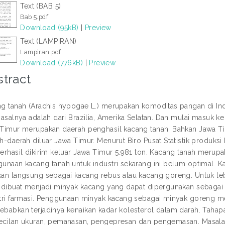
Text (BAB 5)
Bab 5.pdf
Download (95kB)
|
Preview
Text (LAMPIRAN)
Lampiran.pdf
Download (776kB)
|
Preview
tract
g tanah (Arachis hypogae L.) merupakan komoditas pangan di I
 asalnya adalah dari Brazilia, Amerika Selatan. Dan mulai masuk k
Timur merupakan daerah penghasil kacang tanah. Bahkan Jawa Ti
h-daerah diluar Jawa Timur. Menurut Biro Pusat Statistik produks
erhasil dikirim keluar Jawa Timur 5.981 ton. Kacang tanah merup
unaan kacang tanah untuk industri sekarang ini belum optimal. 
an langsung sebagai kacang rebus atau kacang goreng. Untuk le
 dibuat menjadi minyak kacang yang dapat dipergunakan sebaga
tri farmasi. Penggunaan minyak kacang sebagai minyak goreng m
babkan terjadinya kenaikan kadar kolesterol dalam darah. Tahap
cilan ukuran, pemanasan, pengepresan dan pengemasan. Masalah