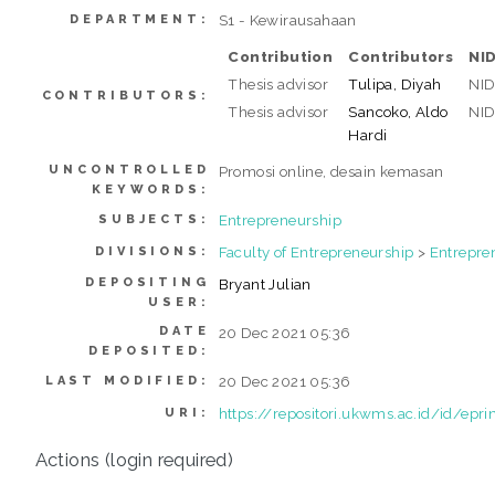
S1 - Kewirausahaan
DEPARTMENT:
Contribution
Contributors
NI
Thesis advisor
Tulipa, Diyah
NI
CONTRIBUTORS:
Thesis advisor
Sancoko, Aldo
NI
Hardi
UNCONTROLLED
Promosi online, desain kemasan
KEYWORDS:
Entrepreneurship
SUBJECTS:
Faculty of Entrepreneurship
>
Entrepre
DIVISIONS:
DEPOSITING
Bryant Julian
USER:
DATE
20 Dec 2021 05:36
DEPOSITED:
20 Dec 2021 05:36
LAST MODIFIED:
https://repositori.ukwms.ac.id/id/epr
URI:
Actions (login required)