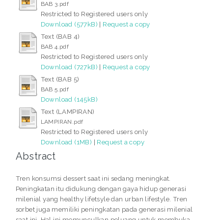
BAB 3.pdf
Restricted to Registered users only
Download (577kB)
|
Request a copy
Text (BAB 4)
BAB 4.pdf
Restricted to Registered users only
Download (727kB)
|
Request a copy
Text (BAB 5)
BAB 5.pdf
Download (145kB)
Text (LAMPIRAN)
LAMPIRAN.pdf
Restricted to Registered users only
Download (1MB)
|
Request a copy
Abstract
Tren konsumsi dessert saat ini sedang meningkat.
Peningkatan itu didukung dengan gaya hidup generasi
milenial yang healthy lifetsyle dan urban lifestyle. Tren
sorbet juga memiliki peningkatan pada generasi milenial
saat ini. Hal ini memunculkan peluang untuk membuka