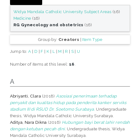
Widya Mandala Catholic University Subject Areas
(16)
Medicine
(16)
RG Gynecology and obstetrics
(16)
Group by:
Creators
|
Item Type
Jump to:
A
|
D
|
F
|
K
|
L
|
M
|
R
|
S
|
U
Number of items at this level:
16
.
A
Abriyanti, Clara
(2018)
Asosiasi penerimaan terhadap
penyakit dan kualitas hidup pada penderita kanker serviks
stadium III di RSUD Dr. Soetomo Surabaya.
Undergraduate
thesis, Widya Mandala Catholic University Surabaya.
Aditya, Nara Dikna
(2016)
Hubungan bayi berat lahir rendah
dengan ketuban pecah dini.
Undergraduate thesis, Widya
Mandala Catholic University Surabaya.