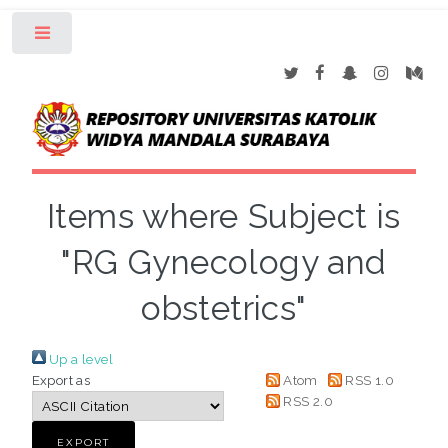
Toggle
Items where Subject is
"RG Gynecology and
obstetrics"
Up a level
Export as
Atom
RSS 1.0
RSS 2.0