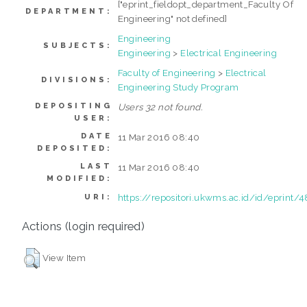
["eprint_fieldopt_department_Faculty Of
DEPARTMENT:
Engineering" not defined]
Engineering
SUBJECTS:
Engineering
>
Electrical Engineering
Faculty of Engineering
>
Electrical
DIVISIONS:
Engineering Study Program
DEPOSITING
Users 32 not found.
USER:
DATE
11 Mar 2016 08:40
DEPOSITED:
LAST
11 Mar 2016 08:40
MODIFIED:
https://repositori.ukwms.ac.id/id/eprint/
URI:
Actions (login required)
View Item