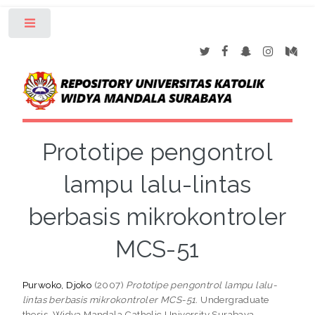
Toggle
Prototipe pengontrol
lampu lalu-lintas
berbasis mikrokontroler
MCS-51
Purwoko, Djoko
(2007)
Prototipe pengontrol lampu lalu-
lintas berbasis mikrokontroler MCS-51.
Undergraduate
thesis, Widya Mandala Catholic University Surabaya.