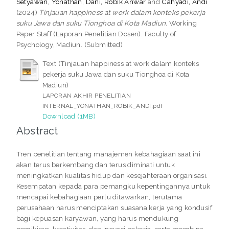
Setyawan, Yonathan
,
Dani, Robik Anwar
and
Cahyadi, Andi
(2024)
Tinjauan happiness at work dalam konteks pekerja
suku Jawa dan suku Tionghoa di Kota Madiun.
Working
Paper Staff (Laporan Penelitian Dosen). Faculty of
Psychology, Madiun. (Submitted)
Text (Tinjauan happiness at work dalam konteks
pekerja suku Jawa dan suku Tionghoa di Kota
Madiun)
LAPORAN AKHIR PENELITIAN
INTERNAL_YONATHAN_ROBIK_ANDI.pdf
Download (1MB)
Abstract
Tren penelitian tentang manajemen kebahagiaan saat ini
akan terus berkembang dan terus diminati untuk
meningkatkan kualitas hidup dan kesejahteraan organisasi.
Kesempatan kepada para pemangku kepentingannya untuk
mencapai kebahagiaan perlu ditawarkan, terutama
perusahaan harus menciptakan suasana kerja yang kondusif
bagi kepuasan karyawan, yang harus mendukung
pemikiran, kreativitas, dan inovasi pekerja, serta membina