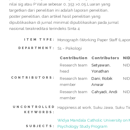
nilai sig atau P Value sebesar 0, 353 >0,05.Luaran yang
targetkan dari penelitian ini adalah laporan penelitian,
poster penelitian, dan artikel hasil penelitian yang
dipublikasikan di jurnal minimal dipublikasikan pada jurnal
nasional terakreditasi terindeks Sinta 4
Monograph (Working Paper Staff (Lapor
ITEM TYPE:
S1 - Psikologi
DEPARTMENT:
Contribution
Contributors
NI
Research team
Setyawan,
NI
head
Yonathan
CONTRIBUTORS:
Research team
Dani, Robik
NI
member
Anwar
Research team
Cahyadi, Andi
NI
member
UNCONTROLLED
Happiness at work, Suku Jawa, Suku T
KEYWORDS:
Widya Mandala Catholic University o
Psychology Study Program
SUBJECTS: