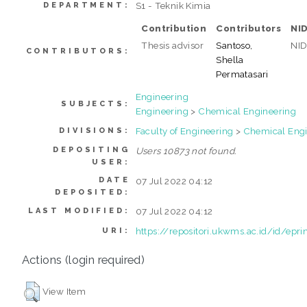
S1 - Teknik Kimia
DEPARTMENT:
Contribution
Contributors
NI
Thesis advisor
Santoso,
NI
CONTRIBUTORS:
Shella
Permatasari
Engineering
SUBJECTS:
Engineering
>
Chemical Engineering
Faculty of Engineering
>
Chemical Engi
DIVISIONS:
DEPOSITING
Users 10873 not found.
USER:
DATE
07 Jul 2022 04:12
DEPOSITED:
07 Jul 2022 04:12
LAST MODIFIED:
https://repositori.ukwms.ac.id/id/epr
URI:
Actions (login required)
View Item