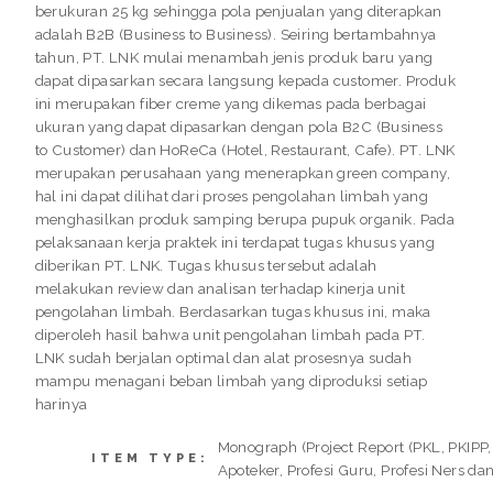
berukuran 25 kg sehingga pola penjualan yang diterapkan
adalah B2B (Business to Business). Seiring bertambahnya
tahun, PT. LNK mulai menambah jenis produk baru yang
dapat dipasarkan secara langsung kepada customer. Produk
ini merupakan fiber creme yang dikemas pada berbagai
ukuran yang dapat dipasarkan dengan pola B2C (Business
to Customer) dan HoReCa (Hotel, Restaurant, Cafe). PT. LNK
merupakan perusahaan yang menerapkan green company,
hal ini dapat dilihat dari proses pengolahan limbah yang
menghasilkan produk samping berupa pupuk organik. Pada
pelaksanaan kerja praktek ini terdapat tugas khusus yang
diberikan PT. LNK. Tugas khusus tersebut adalah
melakukan review dan analisan terhadap kinerja unit
pengolahan limbah. Berdasarkan tugas khusus ini, maka
diperoleh hasil bahwa unit pengolahan limbah pada PT.
LNK sudah berjalan optimal dan alat prosesnya sudah
mampu menagani beban limbah yang diproduksi setiap
harinya
Monograph (Project Report (PKL, PKIPP,
ITEM TYPE:
Apoteker, Profesi Guru, Profesi Ners dan 