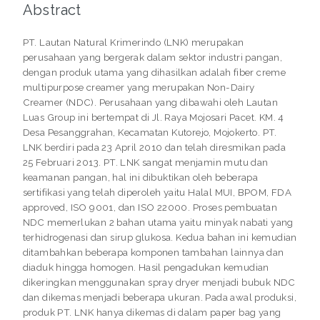
Abstract
PT. Lautan Natural Krimerindo (LNK) merupakan
perusahaan yang bergerak dalam sektor industri pangan,
dengan produk utama yang dihasilkan adalah fiber creme
multipurpose creamer yang merupakan Non-Dairy
Creamer (NDC). Perusahaan yang dibawahi oleh Lautan
Luas Group ini bertempat di Jl. Raya Mojosari Pacet. KM. 4
Desa Pesanggrahan, Kecamatan Kutorejo, Mojokerto. PT.
LNK berdiri pada 23 April 2010 dan telah diresmikan pada
25 Februari 2013. PT. LNK sangat menjamin mutu dan
keamanan pangan, hal ini dibuktikan oleh beberapa
sertifikasi yang telah diperoleh yaitu Halal MUI, BPOM, FDA
approved, ISO 9001, dan ISO 22000. Proses pembuatan
NDC memerlukan 2 bahan utama yaitu minyak nabati yang
terhidrogenasi dan sirup glukosa. Kedua bahan ini kemudian
ditambahkan beberapa komponen tambahan lainnya dan
diaduk hingga homogen. Hasil pengadukan kemudian
dikeringkan menggunakan spray dryer menjadi bubuk NDC
dan dikemas menjadi beberapa ukuran. Pada awal produksi,
produk PT. LNK hanya dikemas di dalam paper bag yang