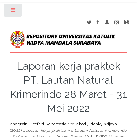
Toggle
Laporan kerja praktek
PT. Lautan Natural
Krimerindo 28 Maret - 31
Mei 2022
Anggraini, Stefani Agnestasia
and
Abadi, Richky Wijaya
(2022)
Laporan kerja praktek PT. Lautan Natural Krimerindo
28 Maret - 31 Mei 2022.
Project Report (PKL, PKIPP, Magang