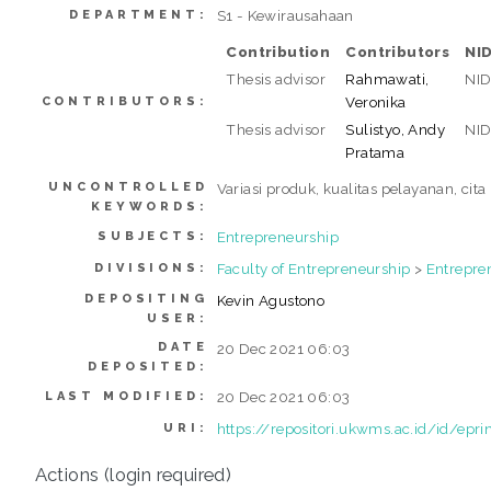
S1 - Kewirausahaan
DEPARTMENT:
Contribution
Contributors
NI
Thesis advisor
Rahmawati,
NI
Veronika
CONTRIBUTORS:
Thesis advisor
Sulistyo, Andy
NI
Pratama
UNCONTROLLED
Variasi produk, kualitas pelayanan, ci
KEYWORDS:
Entrepreneurship
SUBJECTS:
Faculty of Entrepreneurship
>
Entrepre
DIVISIONS:
DEPOSITING
Kevin Agustono
USER:
DATE
20 Dec 2021 06:03
DEPOSITED:
20 Dec 2021 06:03
LAST MODIFIED:
https://repositori.ukwms.ac.id/id/epr
URI:
Actions (login required)