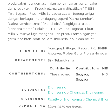
produk akhir, pengemasan, dan penyimpanan bahan baku
dan produk akhir. Produk utama yang dihasilkan PT. ISM.
Tbk. Bogasari Flour Mills Surabaya adalah tepung terigu
dengan berbagai merek dagang seperti “Cakra Kembar”,
“Cakra Kembar Emas”, “Kunci Biru”, “Segitiga Biru”, dan
“Lencana Merah”. Selain itu, PT. ISM Tbk. Bogasari Flour
Mills Surabaya juga menghasilkan produk sampingan yaitu
germ, fine bran, bran, pollard, industrial flour, dan pellet.
Monograph (Project Report (PKL, PKIPP,
ITEM TYPE:
Apoteker, Profesi Guru, Profesi Ners dan 
S1 - Teknik Kimia
DEPARTMENT:
Contribution
Contributors
NI
CONTRIBUTORS:
Thesis advisor
Setiyadi,
NI
Setiyadi
Engineering
SUBJECTS:
Engineering
>
Chemical Engineering
Faculty of Engineering
>
Chemical Engi
DIVISIONS:
DEPOSITING
Users 9279 not found.