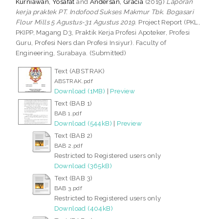
Kurniawan, Yosafat
and
Andersan, Gracia
(2019)
Laporan
kerja praktek PT. Indofood Sukses Makmur Tbk. Bogasari
Flour Mills 5 Agustus-31 Agustus 2019.
Project Report (PKL,
PKIPP, Magang D3, Praktik Kerja Profesi Apoteker, Profesi
Guru, Profesi Ners dan Profesi Insiyur). Faculty of
Engineering, Surabaya. (Submitted)
Text (ABSTRAK)
ABSTRAK.pdf
Download (1MB)
|
Preview
Text (BAB 1)
BAB 1.pdf
Download (544kB)
|
Preview
Text (BAB 2)
BAB 2.pdf
Restricted to Registered users only
Download (365kB)
Text (BAB 3)
BAB 3.pdf
Restricted to Registered users only
Download (404kB)