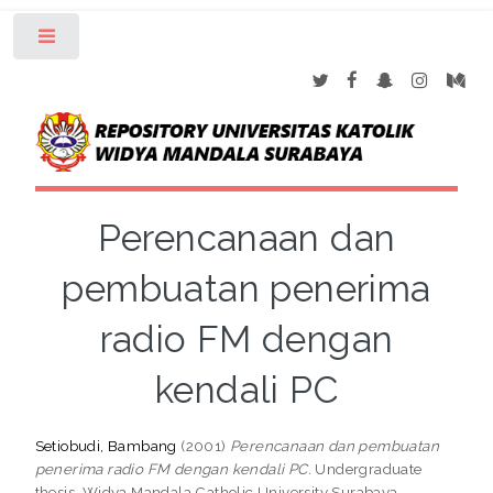
Toggle
Perencanaan dan
pembuatan penerima
radio FM dengan
kendali PC
Setiobudi, Bambang
(2001)
Perencanaan dan pembuatan
penerima radio FM dengan kendali PC.
Undergraduate
thesis, Widya Mandala Catholic University Surabaya.