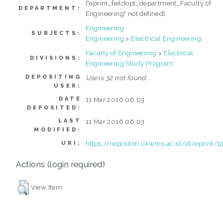
["eprint_fieldopt_department_Faculty of
DEPARTMENT:
Engineering" not defined]
Engineering
SUBJECTS:
Engineering
>
Electrical Engineering
Faculty of Engineering
>
Electrical
DIVISIONS:
Engineering Study Program
DEPOSITING
Users 32 not found.
USER:
DATE
11 Mar 2016 06:03
DEPOSITED:
LAST
11 Mar 2016 06:03
MODIFIED:
https://repositori.ukwms.ac.id/id/eprint/5
URI:
Actions (login required)
View Item