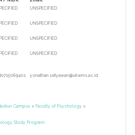
N / NIDK
Email
PECIFIED
UNSPECIFIED
PECIFIED
UNSPECIFIED
PECIFIED
UNSPECIFIED
PECIFIED
UNSPECIFIED
N0715069401
yonathan.setyawan@ukwms.ac.id
 Madiun Campus
>
Faculty of Psychology
>
ology Study Program