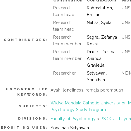
Contribution
Contributors
NID
Research
Rahmatulloh,
UNS
team head
Brilliani
Research
Nafisa, Syafa
UNS
team head
Research
Sagita, Zefanya
UNS
CONTRIBUTORS:
team member
Rossi
Research
Diantri, Destria
UNS
team member
Ananda
Graviella
Researcher
Setyawan,
NID
Yonathan
UNCONTROLLED
Ayah, loneliness, remaja perempuan
KEYWORDS:
Widya Mandala Catholic University on
SUBJECTS:
Psychology Study Program
Faculty of Psychology
>
PSDKU - Psych
DIVISIONS:
Yonathan Setyawan
DEPOSITING USER: