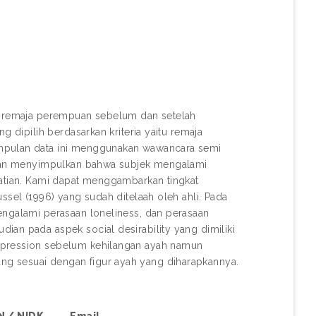
da remaja perempuan sebelum dan setelah
g dipilih berdasarkan kriteria yaitu remaja
umpulan data ini menggunakan wawancara semi
itian menyimpulkan bahwa subjek mengalami
matian. Kami dapat menggambarkan tingkat
ssel (1996) yang sudah ditelaah oleh ahli. Pada
engalami perasaan loneliness, dan perasaan
ian pada aspek social desirability yang dimiliki
epression sebelum kehilangan ayah namun
g sesuai dengan figur ayah yang diharapkannya.