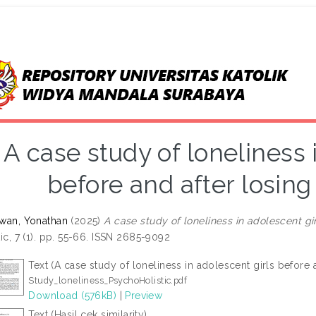
A case study of loneliness 
before and after losing 
wan, Yonathan
(2025)
A case study of loneliness in adolescent gir
tic, 7 (1). pp. 55-66. ISSN 2685-9092
Text (A case study of loneliness in adolescent girls before a
Study_loneliness_PsychoHolistic.pdf
Download (576kB)
|
Preview
Text (Hasil cek similarity)