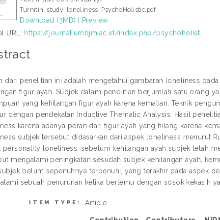
Turnitin_study_loneliness_PsychoHolistic.pdf
Download (3MB)
|
Preview
ial URL:
https://journal.umbjm.ac.id/index.php/psychoholist...
tract
n dari penelitian ini adalah mengetahui gambaran loneliness pa
angan figur ayah. Subjek dalam penelitian berjumlah satu orang yan
puan yang kehilangan figur ayah karena kematian. Teknik peng
tur dengan pendekatan Inductive Thematic Analysis. Hasil penel
iness karena adanya peran dari figur ayah yang hilang karena ke
iness subjek tersebut didasarkan dari aspek loneliness menurut Ru
 personality loneliness, sebelum kehilangan ayah subjek telah m
but mengalami peningkatan sesudah subjek kehilangan ayah, kemud
subjek belum sepenuhnya terpenuhi, yang terakhir pada aspek d
lami sebuah penurunan ketika bertemu dengan sosok kekasih yan
Article
ITEM TYPE: