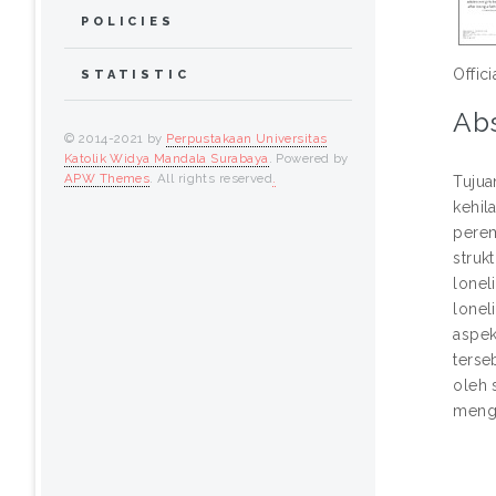
POLICIES
Offic
STATISTIC
Abs
© 2014-2021 by
Perpustakaan Universitas
Katolik Widya Mandala Surabaya
. Powered by
APW Themes
. All rights reserved
.
Tujua
kehil
perem
struk
lonel
lonel
aspek
terse
oleh 
menga