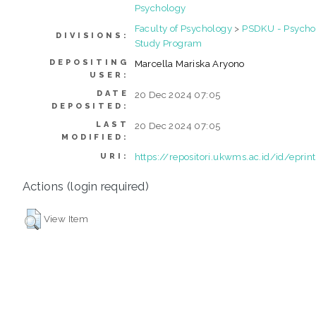
Psychology
Faculty of Psychology
>
PSDKU - Psycho
DIVISIONS:
Study Program
DEPOSITING
Marcella Mariska Aryono
USER:
DATE
20 Dec 2024 07:05
DEPOSITED:
LAST
20 Dec 2024 07:05
MODIFIED:
https://repositori.ukwms.ac.id/id/eprin
URI:
Actions (login required)
View Item