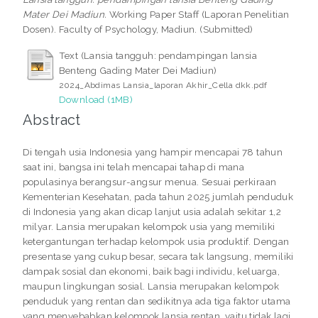
Mater Dei Madiun.
Working Paper Staff (Laporan Penelitian
Dosen). Faculty of Psychology, Madiun. (Submitted)
Text (Lansia tangguh: pendampingan lansia
Benteng Gading Mater Dei Madiun)
2024_Abdimas Lansia_laporan Akhir_Cella dkk.pdf
Download (1MB)
Abstract
Di tengah usia Indonesia yang hampir mencapai 78 tahun
saat ini, bangsa ini telah mencapai tahap di mana
populasinya berangsur-angsur menua. Sesuai perkiraan
Kementerian Kesehatan, pada tahun 2025 jumlah penduduk
di Indonesia yang akan dicap lanjut usia adalah sekitar 1,2
milyar. Lansia merupakan kelompok usia yang memiliki
ketergantungan terhadap kelompok usia produktif. Dengan
presentase yang cukup besar, secara tak langsung, memiliki
dampak sosial dan ekonomi, baik bagi individu, keluarga,
maupun lingkungan sosial. Lansia merupakan kelompok
penduduk yang rentan dan sedikitnya ada tiga faktor utama
yang menyebabkan kelompok lansia rentan, yaitu tidak lagi