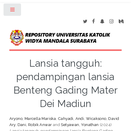
Toggle
Lansia tangguh:
pendampingan lansia
Benteng Gading Mater
Dei Madiun
Aryono, Marcella Mariska
,
Cahyadi, Andi
,
Wicaksono, David
Ary
,
Dani, Robik Anwar
and
Setyawan, Yonathan
(2024)
Lansia tangguh: pendampingan lansia Benteng Gading