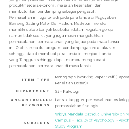
produktif secara ekonomi, masalah kesehatan, dan
membutuhkan pendamping sebagai pengasuh.
Permasahan ini juga terjadi pada para lansia di Paguyuban
Benteng Gading Mater Dei Madiun. Meskipun mereka
memiliki cukup banyak kesibukan dalam kegiatan gereja,
namun tidak sedikit yang juga masih mengeluhkan
permasalahan-permasalahan yang terjadi pada masa lansia
ini. Oleh karena itu, program pendampingan ini dilakukan
sehingga dapat membuat para lansia ini menjadi Lansia
yang Tangguh sehingga dapat mampu menghadapi
permasalahan-permasalahan di masa lansia.
Monograph (Working Paper Staff (Lapor
ITEM TYPE:
Penelitian Dosen))
S1 - Psikologi
DEPARTMENT:
Lansia, tangguh, permasalahan psikologi
UNCONTROLLED
KEYWORDS:
permasalahan fisiologis
Widya Mandala Catholic University on 
Campus
>
Faculty of Psychology
>
Psyc
SUBJECTS:
Study Program