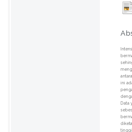
Abs
Inten
berma
sehin
menga
antar
ini a
penga
denga
Data 
sebes
berma
diket
tingg