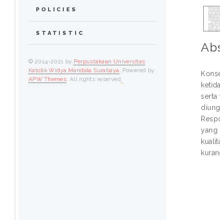
POLICIES
STATISTIC
Abs
© 2014-2021 by
Perpustakaan Universitas
Katolik Widya Mandala Surabaya
. Powered by
Konse
APW Themes
. All rights reserved
.
ketid
serta
diung
Respo
yang 
kuali
kuran