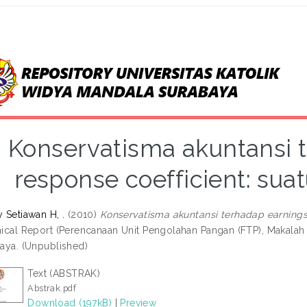
Konservatisma akuntansi 
response coefficient: suatu
 Setiawan H, .
(2010)
Konservatisma akuntansi terhadap earnings r
ical Report (Perencanaan Unit Pengolahan Pangan (FTP), Makalah 
aya. (Unpublished)
Text (ABSTRAK)
Abstrak.pdf
Download (197kB)
|
Preview