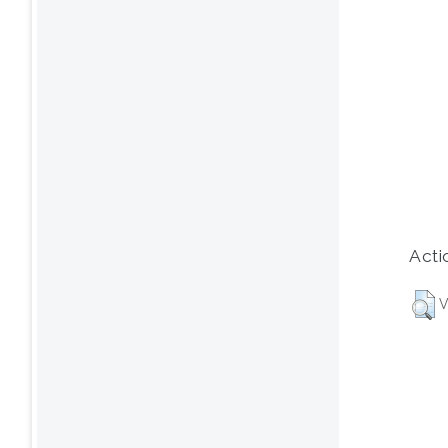
Acti
V