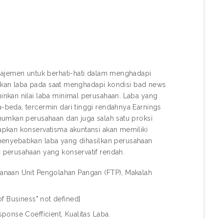
najemen untuk berhati-hati dalam menghadapi
runkan laba pada saat menghadapi kondisi bad news
nkan nilai laba minimal perusahaan. Laba yang
beda, tercermin dari tinggi rendahnya Earnings
mumkan perusahaan dan juga salah satu proksi
pkan konservatisma akuntansi akan memiliki
i menyebabkan laba yang dihasilkan perusahaan
 perusahaan yang konservatif rendah.
anaan Unit Pengolahan Pangan (FTP), Makalah
f Business" not defined]
ponse Coefficient, Kualitas Laba.