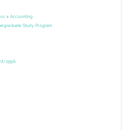
ess
>
Accounting
ergraduate Study Program
int/2996