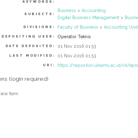
KEYWORDS:
Business
>
Accounting
SUBJECTS:
Digital Business Management
>
Busin
Faculty of Business
>
Accounting Und
DIVISIONS:
Operator Teknis
DEPOSITING USER:
01 Nov 2016 01:53
DATE DEPOSITED:
01 Nov 2016 01:53
LAST MODIFIED:
https://repositori.ukwms.ac.id/id/epr
URI:
ons (login required)
iew Item