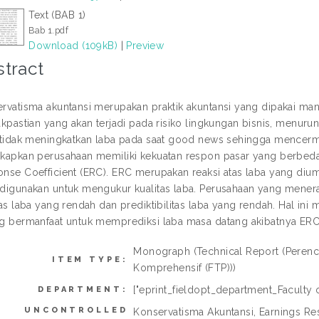
Text (BAB 1)
Bab 1.pdf
Download (109kB)
|
Preview
tract
rvatisma akuntansi merupakan praktik akuntansi yang dipakai ma
akpastian yang akan terjadi pada risiko lingkungan bisnis, menu
 tidak meningkatkan laba pada saat good news sehingga mencermi
kapkan perusahaan memiliki kekuatan respon pasar yang berbeda-
nse Coefficient (ERC). ERC merupakan reaksi atas laba yang diu
digunakan untuk mengukur kualitas laba. Perusahaan yang menera
tas laba yang rendah dan prediktibilitas laba yang rendah. Hal in
g bermanfaat untuk memprediksi laba masa datang akibatnya ERC
Monograph (Technical Report (Perenc
ITEM TYPE:
Komprehensif (FTP)))
["eprint_fieldopt_department_Faculty o
DEPARTMENT:
UNCONTROLLED
Konservatisma Akuntansi, Earnings Res