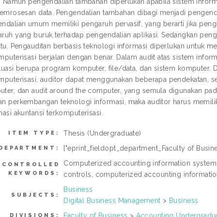
o. Namun pengendalian tambahan diperlukan apabila sistem inform
pemrosesan data. Pengendalian tambahan dibagi menjadi pengend
ndalian umum memiliki pengaruh pervasif, yang berarti jika pen
ruh yang buruk terhadap pengendalian aplikasi. Sedangkan pengend
ntu. Pengauditan berbasis teknologi informasi diperlukan untuk m
mputerisasi berjalan dengan benar. Dalam audit atas sistem informa
luasi berupa program komputer, file/data, dan sistem komputer. D
mputerisasi, auditor dapat menggunakan beberapa pendekatan, sep
ter, dan audit around the computer, yang semula digunakan pada 
n perkembangan teknologi informasi, maka auditor harus memi
masi akuntansi terkomputerisasi.
Thesis (Undergraduate)
ITEM TYPE:
["eprint_fieldopt_department_Faculty of Busine
DEPARTMENT:
Computerized accounting information system
NCONTROLLED
KEYWORDS:
controls, computerized accounting informatio
Business
SUBJECTS:
Digital Business Management
>
Business
Faculty of Business
>
Accounting Undergradu
DIVISIONS: