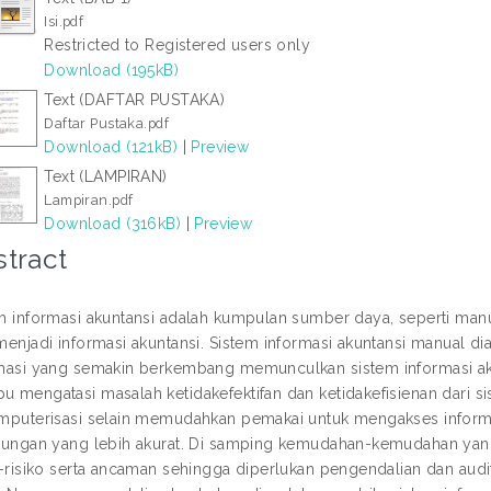
Isi.pdf
Restricted to Registered users only
Download (195kB)
Text (DAFTAR PUSTAKA)
Daftar Pustaka.pdf
Download (121kB)
|
Preview
Text (LAMPIRAN)
Lampiran.pdf
Download (316kB)
|
Preview
tract
m informasi akuntansi adalah kumpulan sumber daya, seperti man
menjadi informasi akuntansi. Sistem informasi akuntansi manual di
masi yang semakin berkembang memunculkan sistem informasi aku
 mengatasi masalah ketidakefektifan dan ketidakefisienan dari si
mputerisasi selain memudahkan pemakai untuk mengakses informa
tungan yang lebih akurat. Di samping kemudahan-kemudahan yan
o-risiko serta ancaman sehingga diperlukan pengendalian dan aud