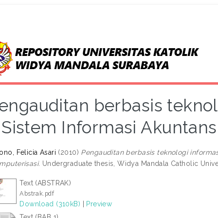
engauditan berbasis teknol
Sistem Informasi Akuntans
ono, Felicia Asari
(2010)
Pengauditan berbasis teknologi informas
mputerisasi.
Undergraduate thesis, Widya Mandala Catholic Unive
Text (ABSTRAK)
Abstrak.pdf
Download (310kB)
|
Preview
Text (BAB 1)