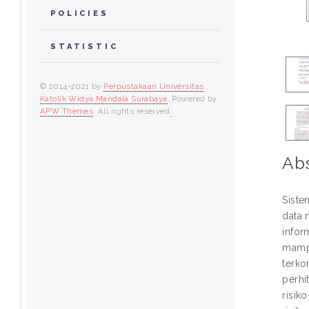
POLICIES
STATISTIC
© 2014-2021 by
Perpustakaan Universitas
Katolik Widya Mandala Surabaya
. Powered by
APW Themes
. All rights reserved
.
Abs
Siste
data 
infor
mampu
terko
perhi
risik