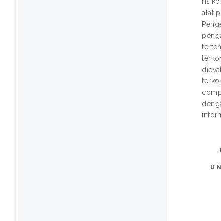
risik
alat 
Penge
penga
terte
terko
dieva
terko
compu
denga
infor
U