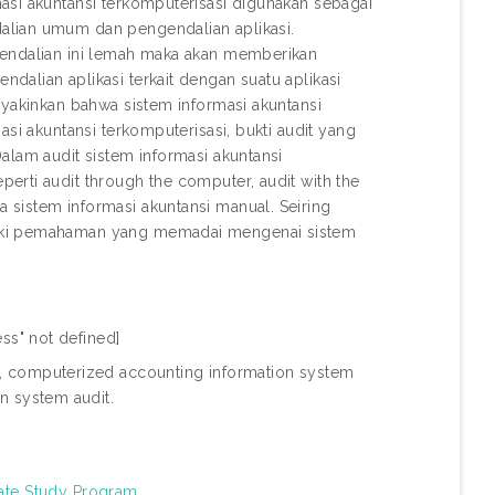
asi akuntansi terkomputerisasi digunakan sebagai
alian umum dan pengendalian aplikasi.
gendalian ini lemah maka akan memberikan
alian aplikasi terkait dengan suatu aplikasi
eyakinkan bahwa sistem informasi akuntansi
si akuntansi terkomputerisasi, bukti audit yang
alam audit sistem informasi akuntansi
erti audit through the computer, audit with the
sistem informasi akuntansi manual. Seiring
liki pemahaman yang memadai mengenai sistem
ss" not defined]
, computerized accounting information system
n system audit.
ate Study Program