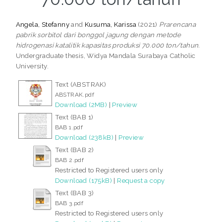
Angela, Stefanny
and
Kusuma, Karissa
(2021)
Prarencana
pabrik sorbitol dari bonggol jagung dengan metode
hidrogenasi katalitik kapasitas produksi 70.000 ton/tahun.
Undergraduate thesis, Widya Mandala Surabaya Catholic
University.
Text (ABSTRAK)
ABSTRAK.pdf
Download (2MB)
|
Preview
Text (BAB 1)
BAB 1.pdf
Download (238kB)
|
Preview
Text (BAB 2)
BAB 2.pdf
Restricted to Registered users only
Download (175kB)
|
Request a copy
Text (BAB 3)
BAB 3.pdf
Restricted to Registered users only