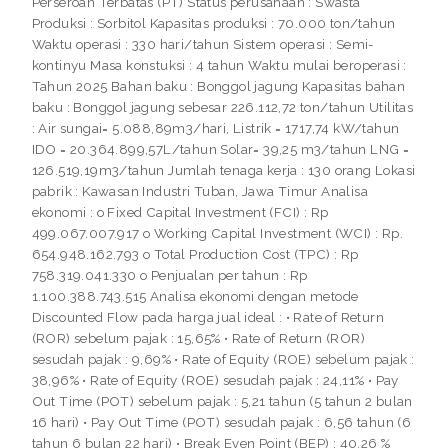
Perseroan Terbatas (PT) Status perusahaan : Swasta
Produksi : Sorbitol Kapasitas produksi : 70.000 ton/tahun
Waktu operasi : 330 hari/tahun Sistem operasi : Semi-
kontinyu Masa konstuksi : 4 tahun Waktu mulai beroperasi :
Tahun 2025 Bahan baku : Bonggol jagung Kapasitas bahan
baku : Bonggol jagung sebesar 226.112,72 ton/tahun Utilitas
: Air sungai= 5.088,89m3/hari, Listrik = 1717,74 kW/tahun
IDO = 20.364.899,57L/tahun Solar= 39,25 m3/tahun LNG =
126.519,19m3/tahun Jumlah tenaga kerja : 130 orang Lokasi
pabrik : Kawasan Industri Tuban, Jawa Timur Analisa
ekonomi : o Fixed Capital Investment (FCI) : Rp
499.067.007.917 o Working Capital Investment (WCI) : Rp.
654.948.162.793 o Total Production Cost (TPC) : Rp
758.319.041.330 o Penjualan per tahun : Rp
1.100.388.743.515 Analisa ekonomi dengan metode
Discounted Flow pada harga jual ideal : • Rate of Return
(ROR) sebelum pajak : 15,65% • Rate of Return (ROR)
sesudah pajak : 9,69% • Rate of Equity (ROE) sebelum pajak :
38,96% • Rate of Equity (ROE) sesudah pajak : 24,11% • Pay
Out Time (POT) sebelum pajak : 5,21 tahun (5 tahun 2 bulan
16 hari) • Pay Out Time (POT) sesudah pajak : 6,56 tahun (6
tahun 6 bulan 22 hari) • Break Even Point (BEP) : 40,26 %