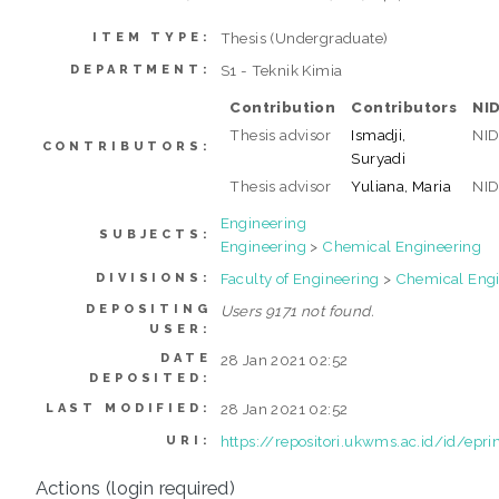
Thesis (Undergraduate)
ITEM TYPE:
S1 - Teknik Kimia
DEPARTMENT:
Contribution
Contributors
NI
Thesis advisor
Ismadji,
NI
CONTRIBUTORS:
Suryadi
Thesis advisor
Yuliana, Maria
NI
Engineering
SUBJECTS:
Engineering
>
Chemical Engineering
Faculty of Engineering
>
Chemical Engi
DIVISIONS:
DEPOSITING
Users 9171 not found.
USER:
DATE
28 Jan 2021 02:52
DEPOSITED:
28 Jan 2021 02:52
LAST MODIFIED:
https://repositori.ukwms.ac.id/id/epr
URI:
Actions (login required)