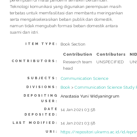
Teknologi komunikasi yang digunakan perempuan masih
terbatas untuk memfasilitasi dan membantu meringankan
serta mengakselerasikan beban publik dan domestik,
namun tidak mengubah formasi beban domestik antara
suami dan istri.
Book Section
ITEM TYPE:
Contribution
Contributors
NI
CONTRIBUTORS:
Research team
UNSPECIFIED
UN
head
Communication Science
SUBJECTS:
Book
>
Communication Science Study
DIVISIONS:
DEPOSITING
Anastasia Yuni Widyaningrum
USER:
DATE
14 Jan 2021 03:58
DEPOSITED:
14 Jan 2021 03:58
LAST MODIFIED:
https://repositori.ukwms.ac.id/id/epr
URI: