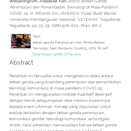
Widyaningrum, Anastasia Yuni
(2020)
Beban Ganda
Perempuan dan Pemanfaatan Teknologi di Masa Pandemi
COVID-19.
In: MENARI DALAM BADAI. Pusat Studi Wanita
Universitas Pembangunan Nasional “VETERAN” Yogyakarta,
Yogyakarta, pp. 23-39. ISBN 978-623-7840-86-2
Text
beban ganda Perempuan dan Pemanfaatan
Teknologi Saat Pandemi Covid19_UPN YK.pdf
Download (4MB)
|
Preview
Abstract
Penelitian ini berusaha untuk menganalisis relasi antara
beban ganda yang disandang perempuan dan pemanfaatan
teknologi komunikasi di masa pandemi COVID-19.
Penelitian ini menggunakan metode kualitatif deskriptif
dengan teknik pengumpulan data melalui wawancara
kepada enam informan. Konsep yang digunakan untuk
analisa berkaitan dengan beban ganda perempuan,
komunikasi gender, teknologi komunikasi, serta digital
divide. Hasil penelitian menunjukkan bahwa beban ganda
perempuan di masa pandemi semakin bertambah.