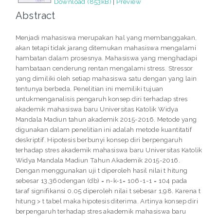
Download (853kB)
|
Preview
Abstract
Menjadi mahasiswa merupakan hal yang membanggakan,
akan tetapi tidak jarang ditemukan mahasiswa mengalami
hambatan dalam prosesnya. Mahasiswa yang menghadapi
hambataan cenderung rentan mengalami stress. Stressor
yang dimiliki oleh setiap mahasiswa satu dengan yang lain
tentunya berbeda. Penelitian ini memiliki tujuan
untukmenganalisis pengaruh konsep diri terhadap stres
akademik mahasiswa baru Universitas Katolik Widya
Mandala Madiun tahun akademik 2015-2016. Metode yang
digunakan dalam penelitian ini adalah metode kuantitatif
deskriptif. Hipotesis berbunyi konsep diri berpengaruh
terhadap stres akademik mahasiswa baru Universitas Katolik
Widya Mandala Madiun Tahun Akademik 2015-2016.
Dengan menggunakan uji t diperoleh hasil nilai t hitung
sebesar 13,360dengan (db) = n-k-1= 106-1-1 = 104 pada
taraf signifikansi 0.05 diperoleh nilai t sebesar 1,98. Karena t
hitung > t tabel maka hipotesis diterima. Artinya konsep diri
berpengaruh terhadap stres akademik mahasiswa baru