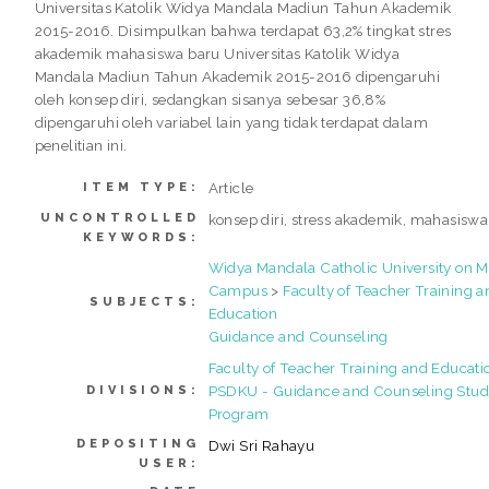
Universitas Katolik Widya Mandala Madiun Tahun Akademik
2015-2016. Disimpulkan bahwa terdapat 63,2% tingkat stres
akademik mahasiswa baru Universitas Katolik Widya
Mandala Madiun Tahun Akademik 2015-2016 dipengaruhi
oleh konsep diri, sedangkan sisanya sebesar 36,8%
dipengaruhi oleh variabel lain yang tidak terdapat dalam
penelitian ini.
Article
ITEM TYPE:
UNCONTROLLED
konsep diri, stress akademik, mahasiswa
KEYWORDS:
Widya Mandala Catholic University on 
Campus
>
Faculty of Teacher Training a
SUBJECTS:
Education
Guidance and Counseling
Faculty of Teacher Training and Educati
PSDKU - Guidance and Counseling Stu
DIVISIONS:
Program
DEPOSITING
Dwi Sri Rahayu
USER: