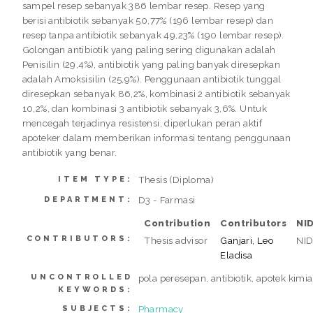
sampel resep sebanyak 386 lembar resep. Resep yang
berisi antibiotik sebanyak 50,77% (196 lembar resep) dan
resep tanpa antibiotik sebanyak 49,23% (190 lembar resep).
Golongan antibiotik yang paling sering digunakan adalah
Penisilin (29,4%), antibiotik yang paling banyak diresepkan
adalah Amoksisilin (25,9%). Penggunaan antibiotik tunggal
diresepkan sebanyak 86,2%, kombinasi 2 antibiotik sebanyak
10,2%, dan kombinasi 3 antibiotik sebanyak 3,6%. Untuk
mencegah terjadinya resistensi, diperlukan peran aktif
apoteker dalam memberikan informasi tentang penggunaan
antibiotik yang benar.
Thesis (Diploma)
ITEM TYPE:
D3 - Farmasi
DEPARTMENT:
Contribution
Contributors
NI
CONTRIBUTORS:
Thesis advisor
Ganjari, Leo
NI
Eladisa
UNCONTROLLED
pola peresepan, antibiotik, apotek kim
KEYWORDS:
Pharmacy
SUBJECTS: