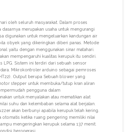
ari oleh seluruh masyarakat. Dalam proses
a dasarnya merupakan usaha untuk mengurangi
sa digunakan untuk mengeluarkan kandungan air
ila obyek yang dikeringkan diberi panas. Metode
onal yaitu dengan menggunakan sinar matahari.
 akan mempengaruhi kualitas kerupuk itu sendiri.
 LPG. Sistem ini terdiri dari sebuah sensor
dara. Mikrokontroler arduino sebagai pemroses
HT22). Output berupa Sebuah blower yang
tor stepper untuk membuka/tutup kran aliran
k mempermudah pengguna dalam
unakan untuk menyalakan atau mematikan alat
nilai suhu dan kelembaban selama alat berjalan.
uzzer akan berbunyi apabila kerupuk telah kering.
a otomatis ketika ruang pengering memiliki nilai
g mampu mengeringkan kerupuk selama 137 menit.
ondisi beroperasi.