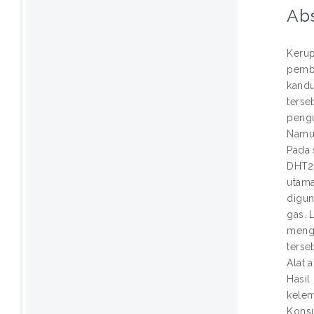
Abs
Kerup
pembu
kandu
terse
pengu
Namun
Pada 
DHT22
utama
digun
gas. 
mengo
terse
Alat 
Hasil
kelem
Konsu