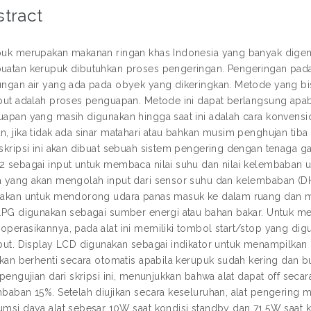
tract
uk merupakan makanan ringan khas Indonesia yang banyak digem
atan kerupuk dibutuhkan proses pengeringan. Pengeringan pad
ngan air yang ada pada obyek yang dikeringkan. Metode yang bi
but adalah proses penguapan. Metode ini dapat berlangsung apab
apan yang masih digunakan hingga saat ini adalah cara konvensi
, jika tidak ada sinar matahari atau bahkan musim penghujan tiba
skripsi ini akan dibuat sebuah sistem pengering dengan tenaga gas
 sebagai input untuk membaca nilai suhu dan nilai kelembaban u
 yang akan mengolah input dari sensor suhu dan kelembaban (D
akan untuk mendorong udara panas masuk ke dalam ruang dan mo
LPG digunakan sebagai sumber energi atau bahan bakar. Untu
perasikannya, pada alat ini memiliki tombol start/stop yang dig
but. Display LCD digunakan sebagai indikator untuk menampilkan 
akan berhenti secara otomatis apabila kerupuk sudah kering dan b
 pengujian dari skripsi ini, menunjukkan bahwa alat dapat off secar
baban 15%. Setelah diujikan secara keseluruhan, alat pengerin
msi daya alat sebesar 10W saat kondisi standby dan 71,5W saat k