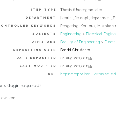
Thesis (Undergraduate)
ITEM TYPE:
["eprint_fieldopt_department_Fa
DEPARTMENT:
Pengering, Kerupuk, Mikrokontr
CONTROLLED KEYWORDS:
Engineering
>
Electrical Engine
SUBJECTS:
Faculty of Engineering
>
Electr
DIVISIONS:
Fandri Christanto
DEPOSITING USER:
01 Aug 2017 01:55
DATE DEPOSITED:
01 Aug 2017 01:55
LAST MODIFIED:
https://repositori.ukwms.ac.id
URI:
ons (login required)
iew Item