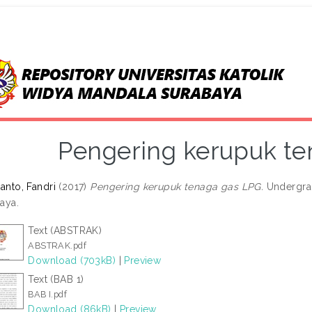
Pengering kerupuk t
tanto, Fandri
(2017)
Pengering kerupuk tenaga gas LPG.
Undergrad
aya.
Text (ABSTRAK)
ABSTRAK.pdf
Download (703kB)
|
Preview
Text (BAB 1)
BAB I.pdf
Download (86kB)
|
Preview