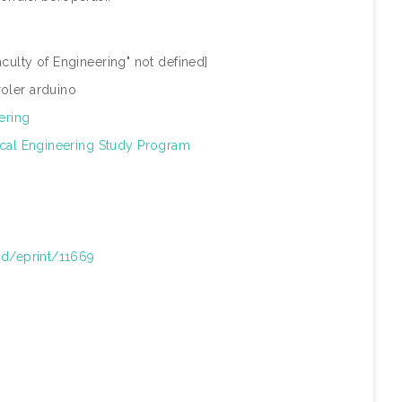
culty of Engineering" not defined]
oler arduino
ering
ical Engineering Study Program
/id/eprint/11669