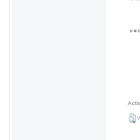
UN
Acti
V